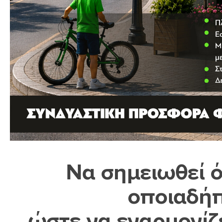
Να σημειωθεί ό
οποιαδήπ
ώστε να εναρμονίζε