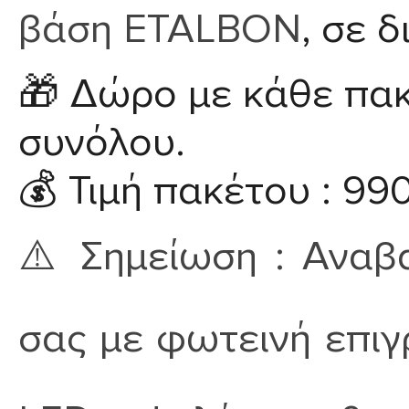
βάση ETALBON
, σε 
🎁
Δώρο με κάθε πακ
συνόλου.
💰
Τιμή πακέτου :
99
⚠️
Σημείωση :
Αναβ
σας με φωτεινή επι