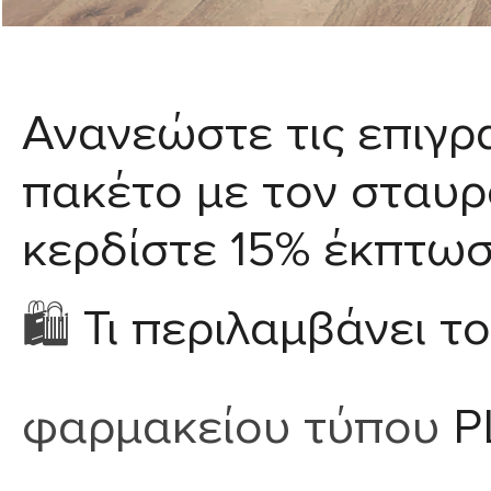
Ανανεώστε τις επιγρ
πακέτο με τον σταυ
κερδίστε 15% έκπτωσ
🛍️
Τι περιλαμβάνει τ
φαρμακείου τύπου
P