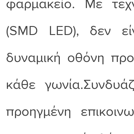
φαρμακείο. Με τεχ
(SMD LED), δεν εί
δυναμική οθόνη πρ
κάθε γωνία.Συνδυά
προηγμένη επικοιν