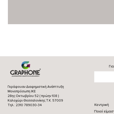
Γι
Γκράφουαν Διαφημιστική Ανάπττυξη
Μονοπρόσωπη ΙΚΕ
28ης Οκτωβρίου 52 ( πρώην 108 )
Καλοχώρι Θεσσαλονίκης
Τ.Κ. 57009
Κεντρική
Τηλ.: 2310 789030-34
Ποιοί είμασ