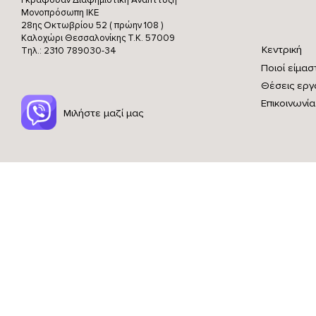
Γκράφουαν Διαφημιστική Ανάπττυξη
Μονοπρόσωπη ΙΚΕ
28ης Οκτωβρίου 52 ( πρώην 108 )
Καλοχώρι Θεσσαλονίκης
Τ.Κ. 57009
Κεντρική
Τηλ.: 2310 789030-34
Ποιοί είμασ
Θέσεις εργ
Επικοινωνία
Μιλήστε μαζί μας