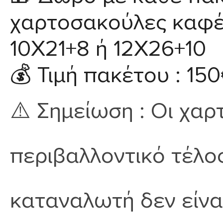
χαρτοσακούλες καφέ 
10X21+8 ή 12Χ26+10
💰
Τιμή πακέτου :
15
⚠️
Σημείωση :
Οι χαρ
περιβαλλοντικό τέλος
καταναλωτή δεν είνα