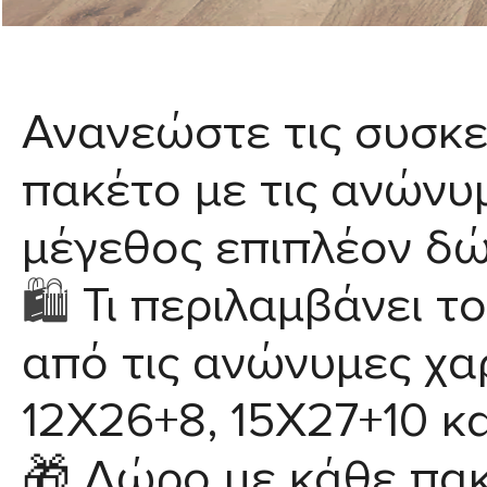
Ανανεώστε τις συσκε
πακέτο με τις ανώνυ
μέγεθος επιπλέον δώ
🛍️
Τι περιλαμβάνει το
από
τις ανώνυμες χ
12Χ26+8, 15Χ27+10 κ
🎁
Δώρο με κάθε πακ