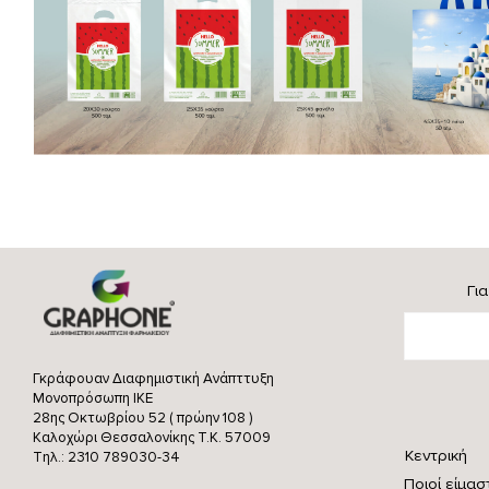
Γι
Γκράφουαν Διαφημιστική Ανάπττυξη
Μονοπρόσωπη ΙΚΕ
28ης Οκτωβρίου 52 ( πρώην 108 )
Καλοχώρι Θεσσαλονίκης
Τ.Κ. 57009
Κεντρική
Τηλ.: 2310 789030-34
Ποιοί είμασ