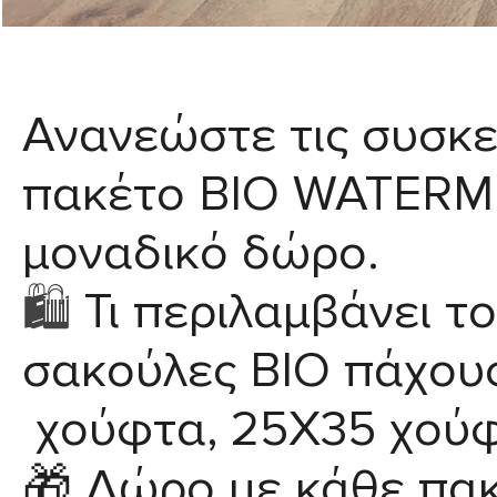
Ανανεώστε τις συσκε
πακέτο
BIO WATER
μοναδικό δώρο.
🛍️
Τι περιλαμβάνει το
σακούλες BIO
πάχου
χούφτα, 25X35 χούφ
🎁
Δώρο με κάθε πακ