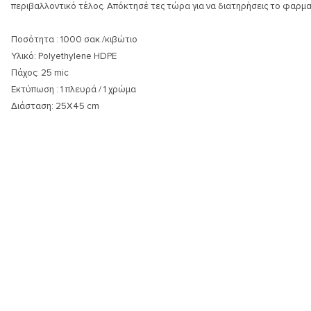
περιβαλλοντικό τέλος. Απόκτησέ τες τώρα για να διατηρήσεις το φαρμ
Ποσότητα : 1000 σακ./κιβώτιο
Υλικό: Polyethylene HDPE
Πάχος: 25 mic
Εκτύπωση : 1 πλευρά / 1 χρώμα
Διάσταση: 25Χ45 cm