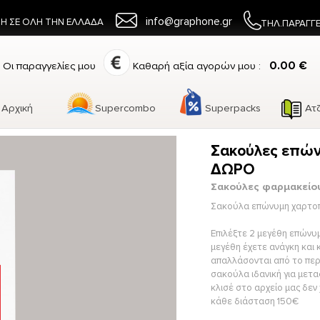
info@graphone.gr
Η ΣΕ ΟΛΗ ΤΗΝ ΕΛΛΑΔΑ
ΤΗΛ.ΠΑΡΑΓΓ
0.00 €
Οι παραγγελίες μου
Καθαρή αξία αγορών μου :
Αρχική
Supercombo
Superpacks
Ατ
Σακούλες επών
ΔΩΡΟ
Σακούλες φαρμακείο
Σακούλα επώνυμη χαρτο
Επιλέξτε 2 μεγέθη επών
μεγέθη έχετε ανάγκη και 
απαλλάσονται από το περ
σακούλα ιδανική για μετα
κλισέ στο αρχείο μας δεν
κάθε διάσταση 150€