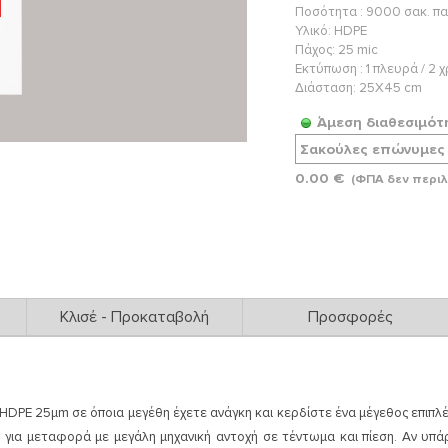
Ποσότητα : 9000 σακ. πα
Υλικό: HDPE
Πάχος: 25 mic
Εκτύπωση : 1 πλευρά / 2
Διάσταση: 25X45 cm
Άμεση διαθεσιμότ
0.00 €
(ΦΠΑ δεν περιλ
Κλισέ - Προκαταβολή
Προσφορές
η,
α ανάλογα με την εφαρμογή εκτύπωσης
σε δώρα.
ο σας εντός 30-40 ημερών.
είναι δωρεάν.
DPE 25μm σε όποια μεγέθη έχετε ανάγκη και κερδίστε ένα μέγεθος επιπλέ
ποιεί την παραγωγική διαδικασία.
δοση με μετρητά ή επιταγή 90 ημερών.
Δείτε
εδώ
τον σχεδιασμό.
 για μεταφορά με μεγάλη μηχανική αντοχή σε τέντωμα και πίεση. Αν υπά
ύνουν την εταιρία μας.