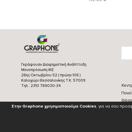
Γκράφουαν Διαφημιστική Ανάπττυξη
Μονοπρόσωπη ΙΚΕ
28ης Οκτωβρίου 52 ( πρώην 108 )
Καλοχώρι Θεσσαλονίκης
Τ.Κ. 57009
Κεντ
Τηλ.: 2310 789030-34
Ποιοί
Θέσε
Στην Graphone χρησιμοποιούμε Cookies
, για να σου προ
Επικο
Μιλήστε μαζί μας