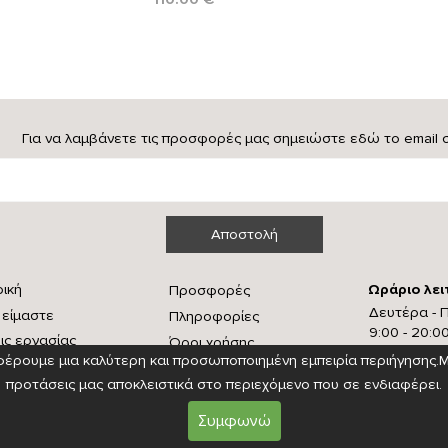
Για να λαμβάνετε τις προσφορές μας σημειώστε εδώ το email 
ρική
Ωράριο λει
Προσφορές
Δευτέρα - 
 είμαστε
Πληροφορίες
9:00 - 20:0
ις εργασίας
Όροι χρήσης
Σαββάτο - 
σφέρουμε μια καλύτερη
και προσωποποιημένη εμπειρία περιήγησης.
ινωνία
Είσοδος
ΚΛΕΙΣΤΑ
προτάσεις μας αποκλειστικά
στο περιεχόμενο που σε ενδιαφέρει.
Συμφωνώ
Copyright
© 2024
Graphone Διαφημιστική ® All rights reserved