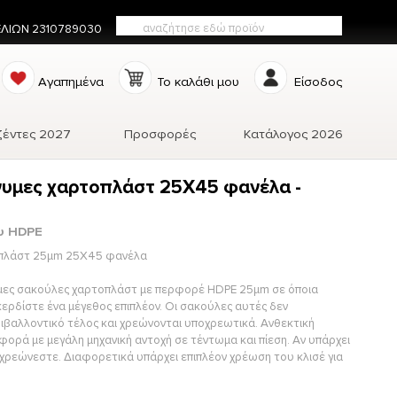
ΕΛΙΩΝ 2310789030
Αγαπημένα
Το καλάθι μου
Είσοδος
ζέντες 2027
Προσφορές
Κατάλογος 2026
υμες χαρτοπλάστ 25X45 φανέλα -
υ HDPE
πλάστ 25μm 25X45 φανέλα
υμες σακούλες χαρτοπλάστ με περφορέ HDPE 25μm σε όποια
κερδίστε ένα μέγεθος επιπλέον. Οι σακούλες αυτές δεν
ιβαλλοντικό τέλος και χρεώνονται υποχρεωτικά. Ανθεκτική
φορά με μεγάλη μηχανική αντοχή σε τέντωμα και πίεση. Αν υπάρχει
 χρεώνεστε. Διαφορετικά υπάρχει επιπλέον χρέωση του κλισέ για