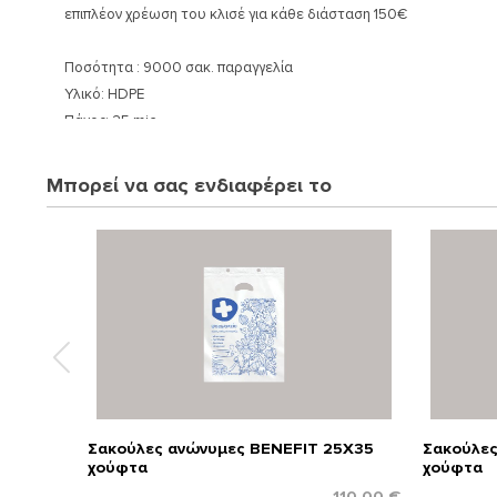
επιπλέον χρέωση του κλισέ για κάθε διάσταση 150€
Ποσότητα : 9000 σακ. παραγγελία
Υλικό: HDPE
Πάχος: 25 mic
Εκτύπωση : 1 πλευρά / 2 χρώματα
Διάσταση: 25X45 cm
Μπορεί να σας ενδιαφέρει το
Σακούλες ανώνυμες BENEFIT 25X35
Σακούλες
χούφτα
χούφτα
110.00 €