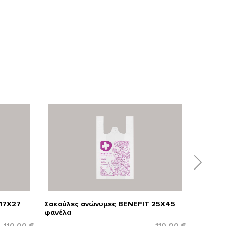
17Χ27
Σακούλες ανώνυμες BENEFIT 25X45
Σακούλε
φανέλα
φανέλα
110.00 €
110.00 €