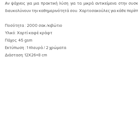
Αν ψάχνεις για μια πρακτική λύση για τα μικρά αντικείμενα στην σ
Ο χρόνος παράδοσης εξαρτάται από την διαθεσιμότητα του προϊόντος σ
Δείτε
Δείτε τι κερδίζετε από τις αγορές σας στην λίστα δώρων. Κάντε κλικ
εδώ
τις προσφορές μας.
εδ
διευκολύνουν την καθημερινότητά σου. Χαρτοσακούλες για κάθε περίπ
Τα μεταφορικά προς το φαρμακείο σας
είναι δωρεάν
και επιβαρύνουν τ
Ποσότητα : 2000 σακ./κιβώτιο
Υλικό: Χαρτί καφέ κράφτ
Πάχος: 45 gsm
Εκτύπωση : 1 πλευρά / 2 χρώματα
Διάσταση: 12Χ26+8 cm