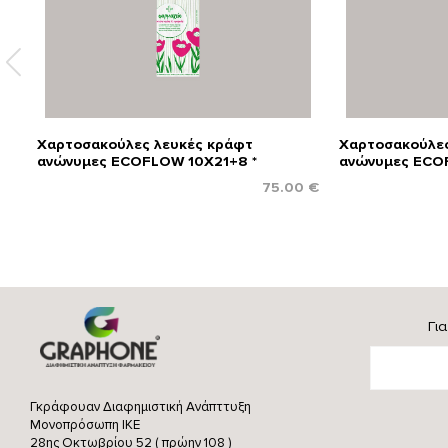
Χαρτοσακούλες λευκές κράφτ
Χαρτοσακούλες
ανώνυμες ECOFLOW 10X21+8 *
ανώνυμες ECO
75.00 €
Γι
Γκράφουαν Διαφημιστική Ανάπττυξη
Μονοπρόσωπη ΙΚΕ
28ης Οκτωβρίου 52 ( πρώην 108 )