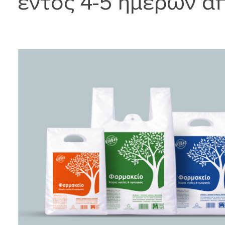
εντός 4-5 ημερών απ