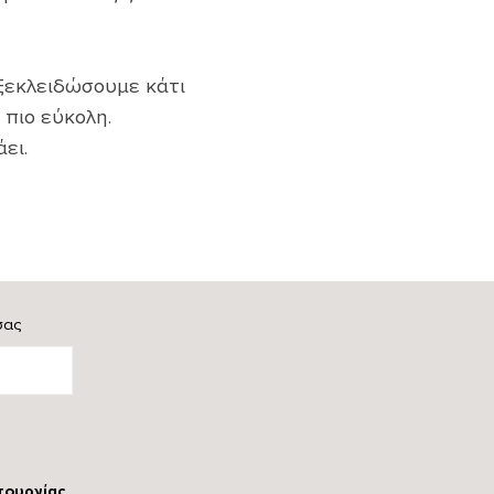
ξεκλειδώσουμε κάτι
 πιο εύκολη.
ει.
σας
τουργίας