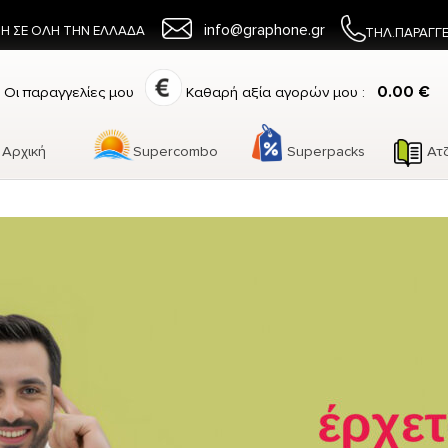
info@graphone.gr
Η ΣΕ ΟΛΗ ΤΗΝ ΕΛΛΑΔΑ
ΤΗΛ.ΠΑΡΑΓΓ
0.00 €
Οι παραγγελίες μου
Καθαρή αξία αγορών μου :
Αρχική
Supercombo
Superpacks
Ατ