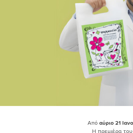
Από
αύριο 21 Ιαν
Η πρεμιέρα το