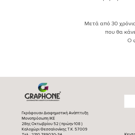
Μετά από 30 χρόνι
που θα κάνε
Ο 
Γκράφουαν Διαφημιστική Ανάπττυξη
Μονοπρόσωπη ΙΚΕ
28ης Οκτωβρίου 52 ( πρώην 108 )
Καλοχώρι Θεσσαλονίκης
Τ.Κ. 57009
Κεντ
Τηλ.: 2310 789030-34