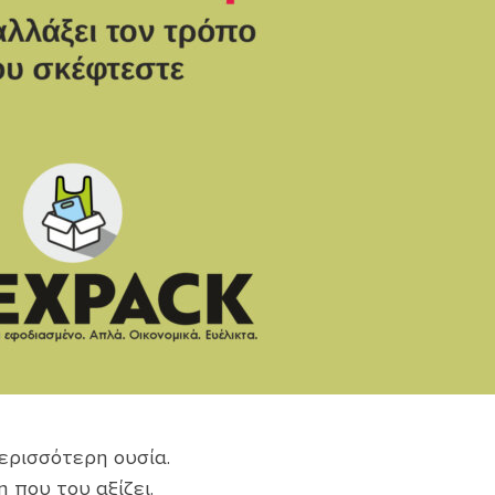
περισσότερη ουσία.
που του αξίζει.