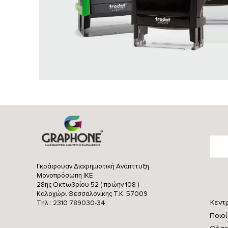
Γκράφουαν Διαφημιστική Ανάπττυξη
Μονοπρόσωπη ΙΚΕ
28ης Οκτωβρίου 52 ( πρώην 108 )
Καλοχώρι Θεσσαλονίκης
Τ.Κ. 57009
Κεντ
Τηλ.: 2310 789030-34
Ποιοί