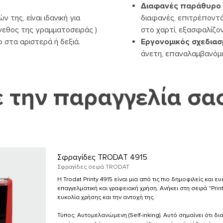
Διαφανές παράθυρο
της, είναι ιδανική για
διαφανές, επιτρέποντ
γεθος της γραμματοσειράς )
στο χαρτί, εξασφαλίζο
 στα αριστερά ή δεξιά.
Εργονομικός σχεδιασ
άνετη, επαναλαμβανόμε
 την παραγγελία σα
Σφραγίδες TRODAT 4915
Σφραγίδες σειρά TRODAT
Η Trodat Printy 4915 είναι μια από τις πιο δημοφιλείς και
επαγγελματική και γραφειακή χρήση. Ανήκει στη σειρά "Print
ευκολία χρήσης και την αντοχή της.
Τύπος: Αυτομελανώμενη (Self-inking). Αυτό σημαίνει ότι 