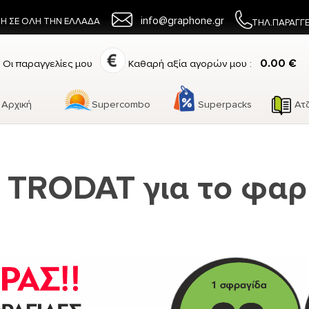
info@graphone.gr
Η ΣΕ ΟΛΗ ΤΗΝ ΕΛΛΑΔΑ
ΤΗΛ.ΠΑΡΑΓΓ
0.00 €
Οι παραγγελίες μου
Καθαρή αξία αγορών μου :
Αρχική
Supercombo
Superpacks
Ατ
 TRODAT για το φαρ