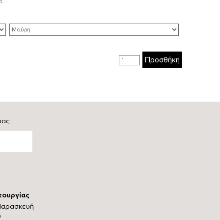
α.
Προσθήκη
σας
τουργίας
Παρασκευή
0